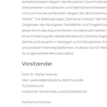
kompliziertesten Regeln der deutschen Grammatik be
Interpretieren von Anteilen und Wahrscheinlichkeiten
nicht einmal die einfachsten Regeln der Bruchrechnun
Viertel“. Die Arbeitsgruppe „Statistical Literacy“ de
Diagnosen der häufigsten Denkfehler und Trugschlüsse
(etwa durch das Argumentieren mit absoluten Zahlen s
einer Förderung des Verständnisses von Statistik allge
Woche und tauscht in Vorträgen und Diskussionen ihr
und anderer Internetplattformen, in denen durch Medi
für angemeldete Benutzer aktiv).
Vorsitzender
Prof. Dr. Walter Krämer
Mail: walterk@statistik.tu-dortmund.de
TU Dortmund
Institut für Wirtschafts- und Sozialstatistik
Katharina Schüller