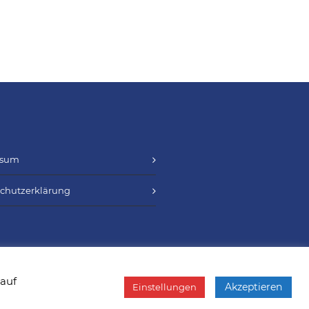
ssum
chutzerklärung
 auf
Akzeptieren
Einstellungen
Kontakt
LinkedIn
Twitter