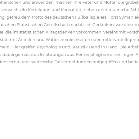
herrschen und anwenden, machen ihre Väter und Mütter die gröbst
, verwechseln Korrelation und Kausalität, ziehen abenteuerliche Sc
g, getreu dem Motto des deutschen Fußballspielers Horst Symaniak: 
r Deutschen Statistischen Gesellschaft macht sich Gedanken, wie di
, die im statistischen Alltagsdenken vorkommen, vereint mit Vorsc
tatt mit Anteilen und Wahrscheinlichkeiten oder mittels intelligent
mein. Hier greifen Psychologie und Statistik Hand in Hand. Die Arbeit
e dabei gemachten Erfahrungen aus. Ferner pflegt sie einen regen A
en verbreitete statistische Falschmeldungen aufgegriffen und beri