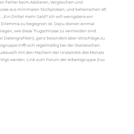
en Fehler beim Addieren, Vergleichen und
hlüsse aus minimalen Stichproben, und beherrschen oft
„Ein Drittel mehr Geld? Ich will wenigstens ein
esem Dilemma zu begegnen ist. Dazu dienen einmal
hlägen, wie diese Trugschlüsse zu vermeiden sind
er Datengrafiken), ganz besonders aber Vorschläge zu
sgruppe trifft sich regelmäßig bei der Statistischen
ustausch mit den Machern der Unstatistik des Monats
chtigt werden. Link zum Forum der Arbeitsgruppe (nur