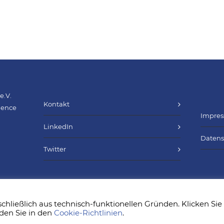
e.V.
Kontakt
cience
Impre
LinkedIn
Datens
Twitter
schließlich aus technisch-funktionellen Gründen. Klicken Sie
den Sie in den
Cookie-Richtlinien
.
 2025