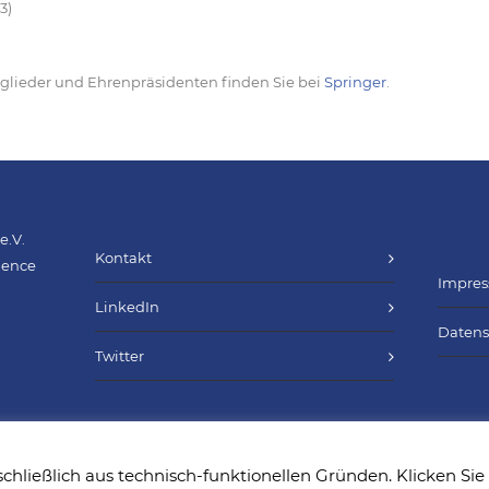
3)
itglieder und Ehrenpräsidenten finden Sie bei
Springer
.
e.V.
Kontakt
cience
Impre
LinkedIn
Datens
Twitter
schließlich aus technisch-funktionellen Gründen. Klicken Sie