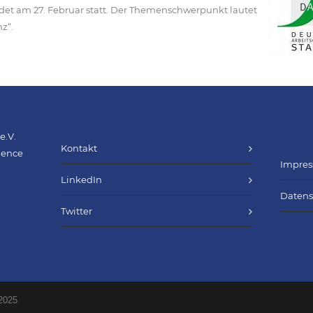
et am 27. Februar statt. Der Themenschwerpunkt lautet
z“.
e.V.
Kontakt
cience
Impre
LinkedIn
Datens
Twitter
 2025