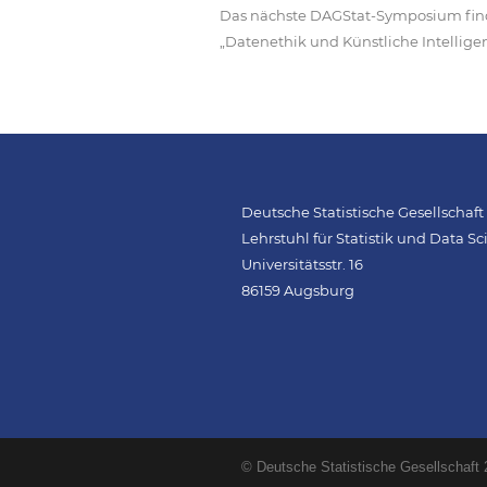
Das nächste DAGStat-Symposium find
„Datenethik und Künstliche Intelligen
Deutsche Statistische Gesellschaft 
Lehrstuhl für Statistik und Data S
Universitätsstr. 16
86159 Augsburg
© Deutsche Statistische Gesellschaft