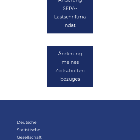
Änderung
SEPA-
Lastschriftma
ndat
Änderung
meines
Zeitschriften
bezuges
Deutsche
Statistische
Gesellschaft