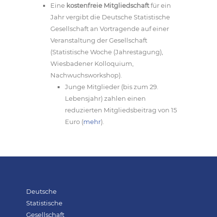
Eine
kostenfreie Mitgliedschaft
für ein
Jahr vergibt die Deutsche Statistische
Gesellschaft an Vortragende auf einer
Veranstaltung der Gesellschaft
(Statistische Woche (Jahrestagung),
Wiesbadener Kolloquium,
Nachwuchsworkshop).
Junge Mitglieder (bis zum 29.
Lebensjahr) zahlen einen
reduzierten Mitgliedsbeitrag von 15
Euro (
mehr
).
Deutsche
Statistische
Gesellschaft